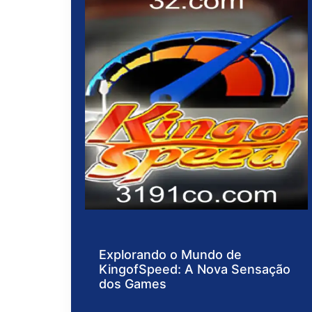
Explorando o Mundo de
KingofSpeed: A Nova Sensação
dos Games