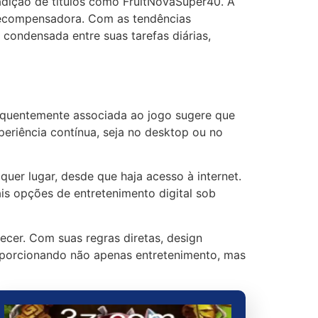
adição de títulos como FruitNovaSuper40. À
recompensadora. Com as tendências
condensada entre suas tarefas diárias,
requentemente associada ao jogo sugere que
periência contínua, seja no desktop ou no
uer lugar, desde que haja acesso à internet.
is opções de entretenimento digital sob
cer. Com suas regras diretas, design
oporcionando não apenas entretenimento, mas