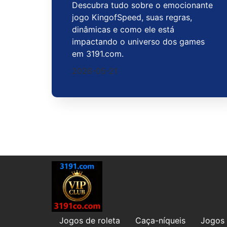
Descubra tudo sobre o emocionante
jogo KingofSpeed, suas regras,
dinâmicas e como ele está
impactando o universo dos games
em 3191.com.
2026-05-21
Jogos de roleta
Caça-níqueis
Jogos 