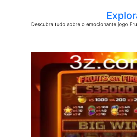
Explo
Descubra tudo sobre o emocionante jogo Fru