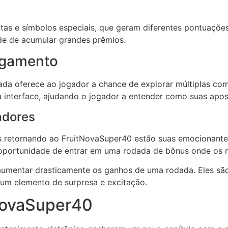
rutas e símbolos especiais, que geram diferentes pontuações
de de acumular grandes prêmios.
agamento
da oferece ao jogador a chance de explorar múltiplas com
 interface, ajudando o jogador a entender como suas apos
adores
s retornando ao FruitNovaSuper40 estão suas emocionant
 oportunidade de entrar em uma rodada de bônus onde os m
aumentar drasticamente os ganhos de uma rodada. Eles são
um elemento de surpresa e excitação.
tNovaSuper40