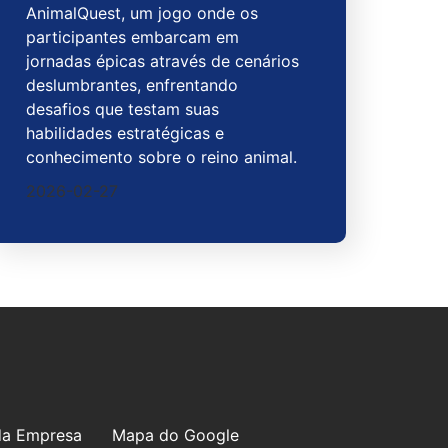
AnimalQuest, um jogo onde os
participantes embarcam em
jornadas épicas através de cenários
deslumbrantes, enfrentando
desafios que testam suas
habilidades estratégicas e
conhecimento sobre o reino animal.
2026-02-27
da Empresa
Mapa do Google