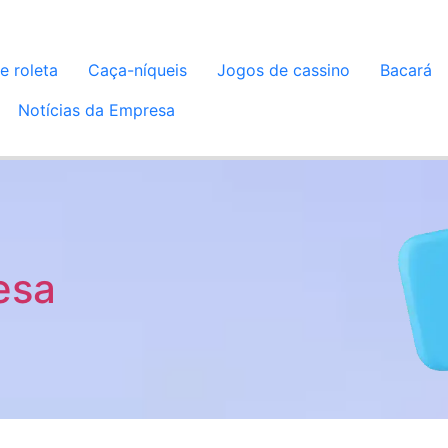
e roleta
Caça-níqueis
Jogos de cassino
Bacará
Notícias da Empresa
esa