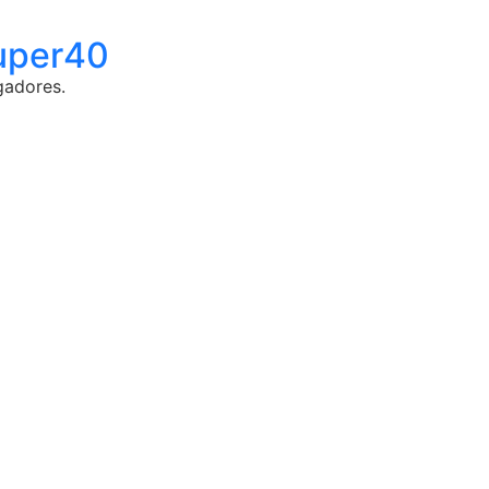
uper40
gadores.