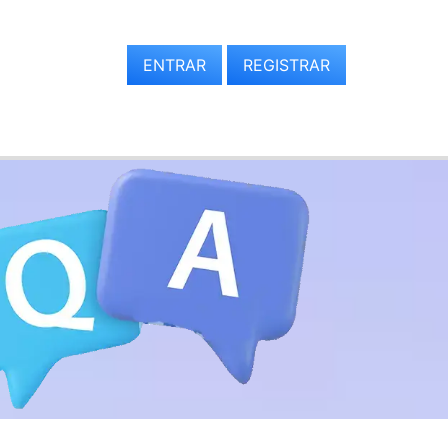
ENTRAR
REGISTRAR