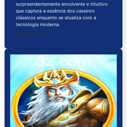
surpreendentemente envolvente e intuitivo
que captura a essência dos cassinos
clássicos enquanto se atualiza com a
tecnologia moderna.
2026-03-07