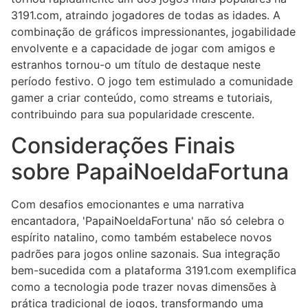
3191.com, atraindo jogadores de todas as idades. A
combinação de gráficos impressionantes, jogabilidade
envolvente e a capacidade de jogar com amigos e
estranhos tornou-o um título de destaque neste
período festivo. O jogo tem estimulado a comunidade
gamer a criar conteúdo, como streams e tutoriais,
contribuindo para sua popularidade crescente.
Considerações Finais
sobre PapaiNoeldaFortuna
Com desafios emocionantes e uma narrativa
encantadora, 'PapaiNoeldaFortuna' não só celebra o
espírito natalino, como também estabelece novos
padrões para jogos online sazonais. Sua integração
bem-sucedida com a plataforma 3191.com exemplifica
como a tecnologia pode trazer novas dimensões à
prática tradicional de jogos, transformando uma