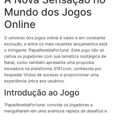
Mundo dos Jogos
Online
O universo dos jogos online é vasto e em constante
evolução, e entre os mais recentes lançamentos está
o intrigante 'PapaiNoeldaFortuna'. Este jogo não só
cativa os jogadores com sua temática nostálgica de
Natal, como também apresenta uma proposta
inovadora na plataforma 3191.com, conhecida por
hospedar títulos de sucesso e proporcionar uma
experiência única aos usuários.
Introdução ao Jogo
'PapaiNoeldaFortuna' convida os jogadores a
mergulharem em uma aventura repleta de desafios e