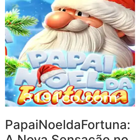
PapaiNoeldaFortuna:
A Nova Sensação no