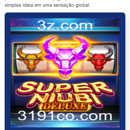
simples ideia em uma sensação global.