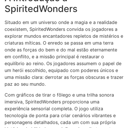
SpiritedWonders
Situado em um universo onde a magia e a realidade
coexistem, SpiritedWonders convida os jogadores a
explorar mundos encantadores repletos de mistérios e
criaturas míticas. O enredo se passa em uma terra
onde as forças do bem e do mal estão eternamente
em conflito, e a missão principal é restaurar o
equilíbrio ao reino. Os jogadores assumem o papel de
um herói escolhido, equipado com poderes únicos e
uma missão clara: derrotar as forças obscuras e trazer
paz ao seu mundo.
Com gráficos de tirar o fôlego e uma trilha sonora
imersiva, SpiritedWonders proporciona uma
experiência sensorial completa. O jogo utiliza
tecnologia de ponta para criar cenários vibrantes e
personagens detalhados, cada um com sua própria