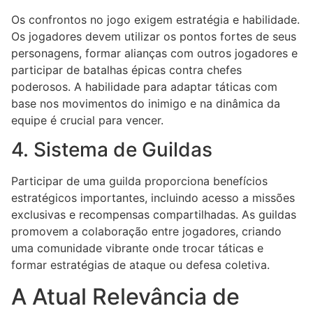
Os confrontos no jogo exigem estratégia e habilidade.
Os jogadores devem utilizar os pontos fortes de seus
personagens, formar alianças com outros jogadores e
participar de batalhas épicas contra chefes
poderosos. A habilidade para adaptar táticas com
base nos movimentos do inimigo e na dinâmica da
equipe é crucial para vencer.
4. Sistema de Guildas
Participar de uma guilda proporciona benefícios
estratégicos importantes, incluindo acesso a missões
exclusivas e recompensas compartilhadas. As guildas
promovem a colaboração entre jogadores, criando
uma comunidade vibrante onde trocar táticas e
formar estratégias de ataque ou defesa coletiva.
A Atual Relevância de