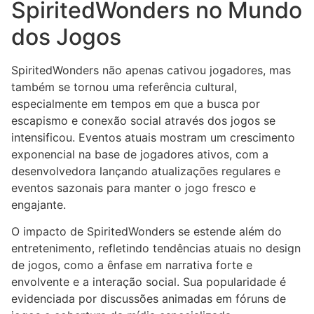
SpiritedWonders no Mundo
dos Jogos
SpiritedWonders não apenas cativou jogadores, mas
também se tornou uma referência cultural,
especialmente em tempos em que a busca por
escapismo e conexão social através dos jogos se
intensificou. Eventos atuais mostram um crescimento
exponencial na base de jogadores ativos, com a
desenvolvedora lançando atualizações regulares e
eventos sazonais para manter o jogo fresco e
engajante.
O impacto de SpiritedWonders se estende além do
entretenimento, refletindo tendências atuais no design
de jogos, como a ênfase em narrativa forte e
envolvente e a interação social. Sua popularidade é
evidenciada por discussões animadas em fóruns de