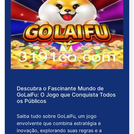
Descubra o Fascinante Mundo de
GoLaiFu: O Jogo que Conquista Todos
os Públicos
Saiba tudo sobre GoLaiFu, um jogo
envolvente que combina estratégia e
inovação, explorando suas regras e a