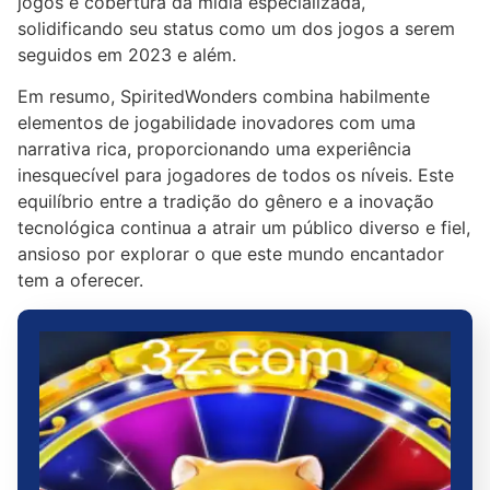
jogos e cobertura da mídia especializada,
solidificando seu status como um dos jogos a serem
seguidos em 2023 e além.
Em resumo, SpiritedWonders combina habilmente
elementos de jogabilidade inovadores com uma
narrativa rica, proporcionando uma experiência
inesquecível para jogadores de todos os níveis. Este
equilíbrio entre a tradição do gênero e a inovação
tecnológica continua a atrair um público diverso e fiel,
ansioso por explorar o que este mundo encantador
tem a oferecer.