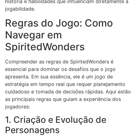
história e habilidades que influenciam diretamente a
jogabilidade.
Regras do Jogo: Como
Navegar em
SpiritedWonders
Compreender as regras de SpiritedWonders é
essencial para dominar os desafios que o jogo
apresenta. Em sua essência, ele é um jogo de
estratégia em tempo real que requer planejamento
cuidadoso e tomada de decisões rápidas. Aqui estão
as principais regras que guiam a experiência dos
jogadores:
1. Criação e Evolução de
Personagens