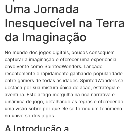
Uma Jornada
Inesquecível na Terra
da Imaginação
No mundo dos jogos digitais, poucos conseguem
capturar a imaginação e oferecer uma experiência
envolvente como SpiritedWonders. Lançado
recentemente e rapidamente ganhando popularidade
entre gamers de todas as idades, SpiritedWonders se
destaca por sua mistura única de ação, estratégia e
aventura. Este artigo mergulha na rica narrativa e
dinâmica de jogo, detalhando as regras e oferecendo
uma visão sobre por que ele se tornou um fenômeno
no universo dos jogos.
A Introdução a