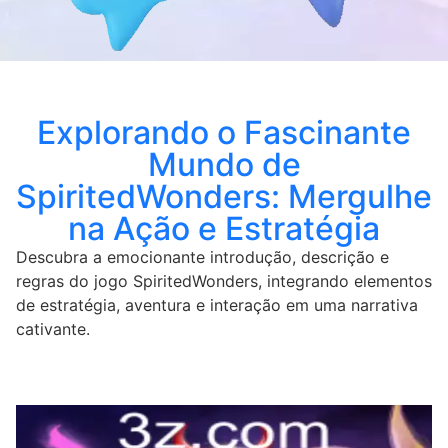
Explorando o Fascinante
Mundo de
SpiritedWonders: Mergulhe
na Ação e Estratégia
Descubra a emocionante introdução, descrição e
regras do jogo SpiritedWonders, integrando elementos
de estratégia, aventura e interação em uma narrativa
cativante.