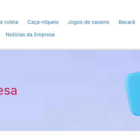
e roleta
Caça-níqueis
Jogos de cassino
Bacará
Notícias da Empresa
esa