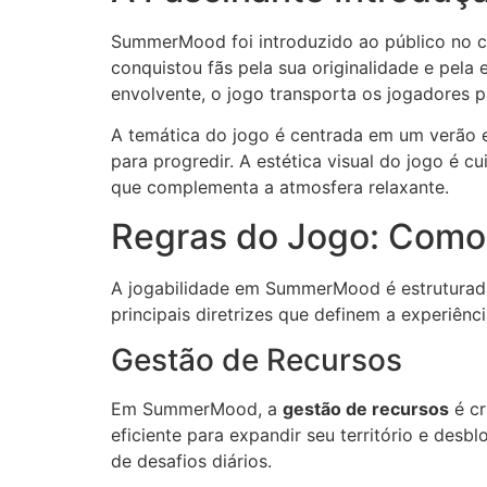
SummerMood foi introduzido ao público no c
conquistou fãs pela sua originalidade e pel
envolvente, o jogo transporta os jogadores p
A temática do jogo é centrada em um verão et
para progredir. A estética visual do jogo é 
que complementa a atmosfera relaxante.
Regras do Jogo: Com
A jogabilidade em SummerMood é estruturada
principais diretrizes que definem a experiênci
Gestão de Recursos
Em SummerMood, a
gestão de recursos
é cr
eficiente para expandir seu território e desb
de desafios diários.