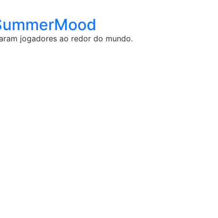
o SummerMood
taram jogadores ao redor do mundo.