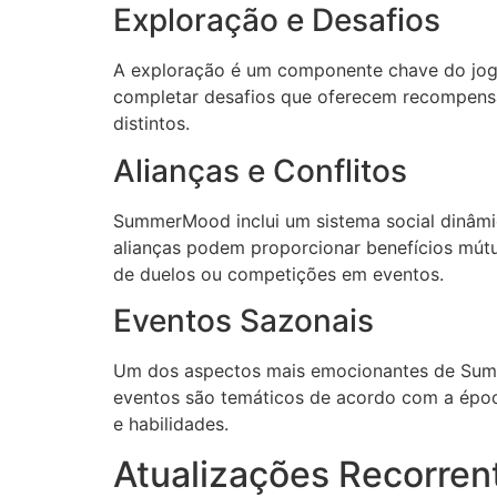
Exploração e Desafios
A exploração é um componente chave do jogo
completar desafios que oferecem recompensa
distintos.
Alianças e Conflitos
SummerMood inclui um sistema social dinâmi
alianças podem proporcionar benefícios mútu
de duelos ou competições em eventos.
Eventos Sazonais
Um dos aspectos mais emocionantes de Su
eventos são temáticos de acordo com a época
e habilidades.
Atualizações Recorre