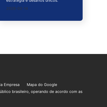
estratégia e desafios únicos.
2026-02-14
da Empresa
Mapa do Google
público brasileiro, operando de acordo com as