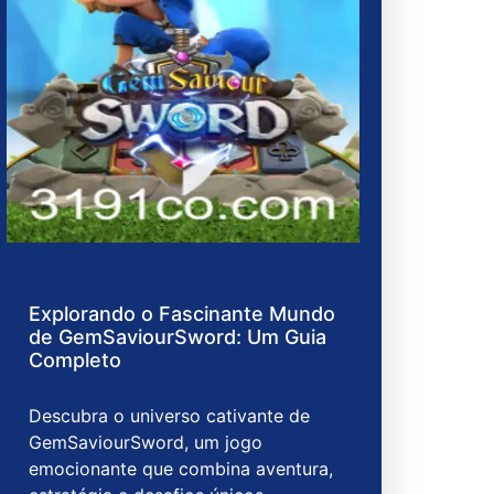
Explorando o Fascinante Mundo
de GemSaviourSword: Um Guia
Completo
Descubra o universo cativante de
GemSaviourSword, um jogo
emocionante que combina aventura,