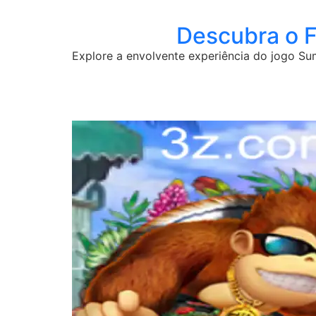
Descubra o 
Explore a envolvente experiência do jogo S