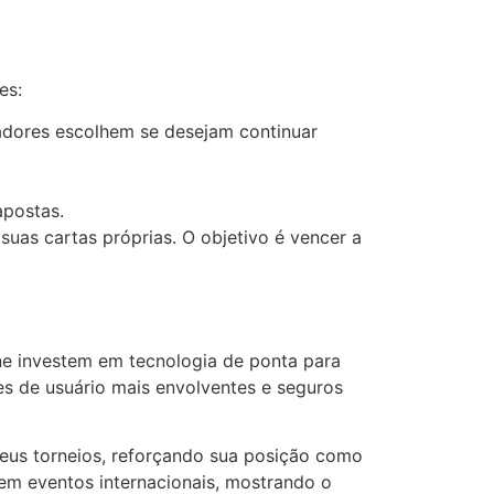
es:
ogadores escolhem se desejam continuar
apostas.
uas cartas próprias. O objetivo é vencer a
ne investem em tecnologia de ponta para
s de usuário mais envolventes e seguros
eus torneios, reforçando sua posição como
 em eventos internacionais, mostrando o