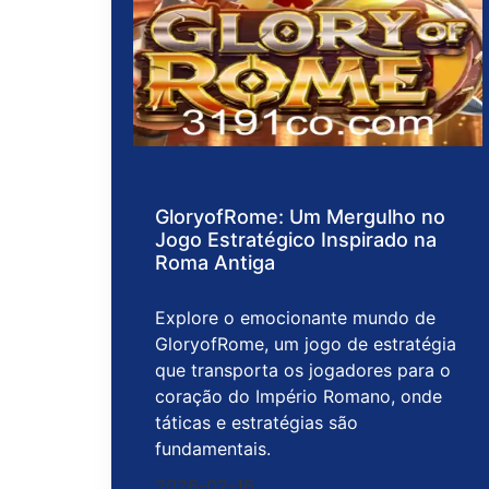
GloryofRome: Um Mergulho no
Jogo Estratégico Inspirado na
Roma Antiga
Explore o emocionante mundo de
GloryofRome, um jogo de estratégia
que transporta os jogadores para o
coração do Império Romano, onde
táticas e estratégias são
fundamentais.
2026-02-16