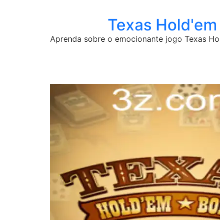
Texas Hold'em 
Aprenda sobre o emocionante jogo Texas Hold