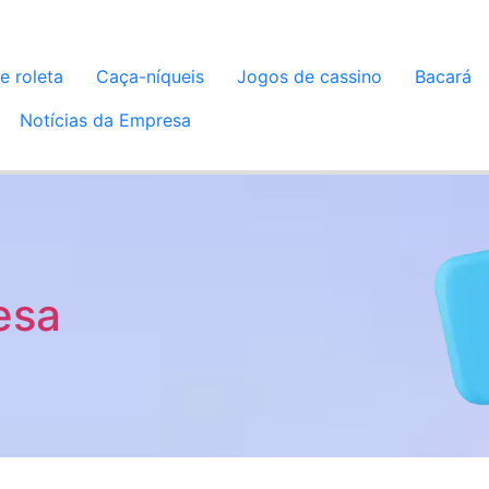
e roleta
Caça-níqueis
Jogos de cassino
Bacará
Notícias da Empresa
esa