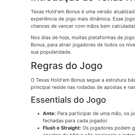
Texas Hold'em Bonus é uma versão atualizad
experiência de jogo mais dinâmica. Esse jog
chances de vencer com mãos bem calculadas
Nos dias de hoje, muitas plataformas de jog
Bonus, para atrair jogadores de todos os nív
sua popularidade.
Regras do Jogo
O Texas Hold'em Bonus segue a estrutura bás
principal reside nas rodadas de apostas e na
Essentials do Jogo
Ante:
Para participar de uma mão, os j
fechadas para cada jogador.
Flush e Straight:
Os jogadores podem gan