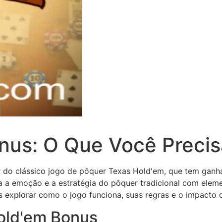
nus: O Que Você Precis
 do clássico jogo de pôquer Texas Hold'em, que tem ganha
a a emoção e a estratégia do pôquer tradicional com elem
explorar como o jogo funciona, suas regras e o impacto q
old'em Bonus