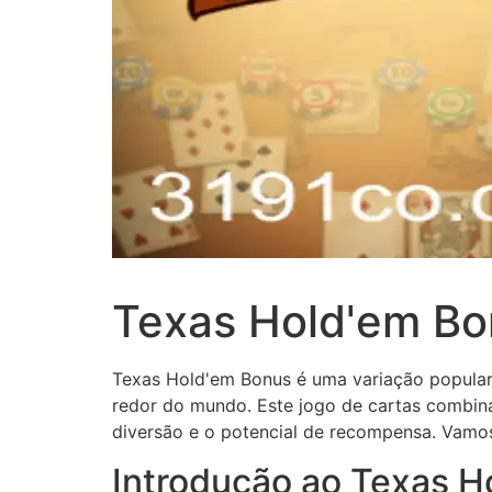
Texas Hold'em Bo
Texas Hold'em Bonus é uma variação popular
redor do mundo. Este jogo de cartas combin
diversão e o potencial de recompensa. Vamos 
Introdução ao Texas H